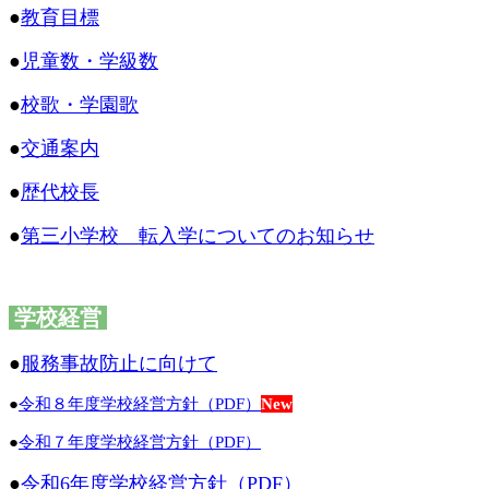
●
教育目標
●
児童数・学級数
●
校歌・学園歌
●
交通案内
●
歴代校長
●
第三小学校 転入学についてのお知らせ
学校経営
●
服務事故防止に向けて
●
令和８年度学校経営方針（PDF）
New
●
令和７年度学校経営方針（PDF）
●
令和6年度学校経営方針（PDF）