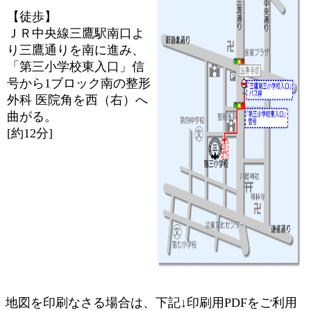
【徒歩】
ＪＲ中央線三鷹駅南口よ
り三鷹通りを南に進み、
「第三小学校東入口」信
号から1ブロック南の整形
外科 医院角を西（右）へ
曲がる。
[約12分]
地図を印刷なさる場合は、下記↓印刷用PDFをご利用