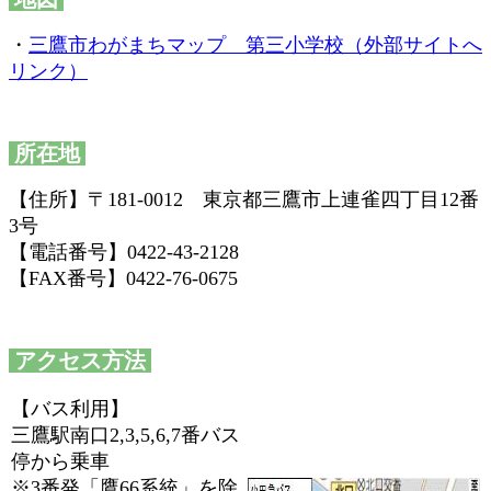
・
三鷹市わがまちマップ 第三小学校（外部サイトへ
リンク）
所在地
【住所】〒181-0012 東京都三鷹市上連雀四丁目12番
3号
【電話番号】0422-43-2128
【FAX番号】0422-76-0675
アクセス方法
【バス利用】
三鷹駅南口2,3,5,6,7番バス
停から乗車
※3番発「鷹66系統」を除