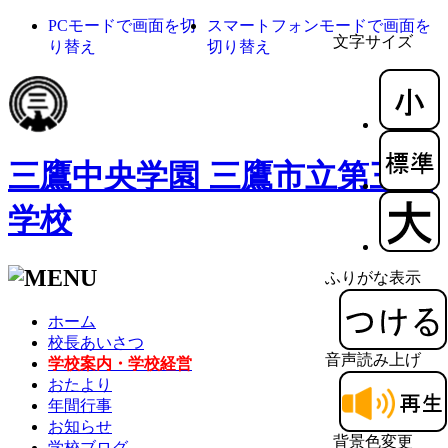
PCモードで画面を切
スマートフォンモードで画面を
文字サイズ
り替え
切り替え
三鷹中央学園 三鷹市立第三小
学校
ふりがな表示
ホーム
校長あいさつ
音声読み上げ
学校案内・学校経営
おたより
年間行事
お知らせ
背景色変更
学校ブログ