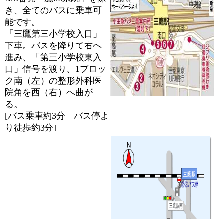
き、全てのバスに乗車可
能です。
「三鷹第三小学校入口」
下車。バスを降りて右へ
進み、「第三小学校東入
口」信号を渡り、1ブロッ
ク南（左）の整形外科医
院角を西（右）へ曲が
る。
[バス乗車約3分 バス停よ
り徒歩約3分]