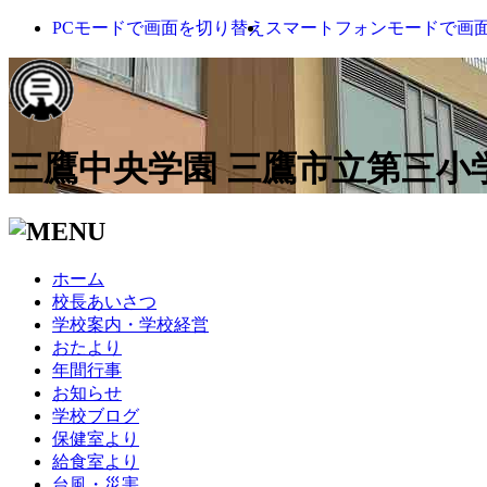
PCモードで画面を切り替え
スマートフォンモードで画
三鷹中央学園 三鷹市立第三小
ホーム
校長あいさつ
学校案内・学校経営
おたより
年間行事
お知らせ
学校ブログ
保健室より
給食室より
台風・災害