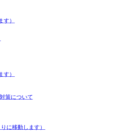
ます）
）
ます）
症対策について
よりに移動します）