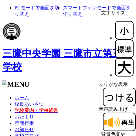
PCモードで画面を切
スマートフォンモードで画面を
文字サイズ
り替え
切り替え
三鷹中央学園 三鷹市立第三小
学校
ふりがな表示
ホーム
校長あいさつ
音声読み上げ
学校案内・学校経営
おたより
年間行事
お知らせ
背景色変更
学校ブログ