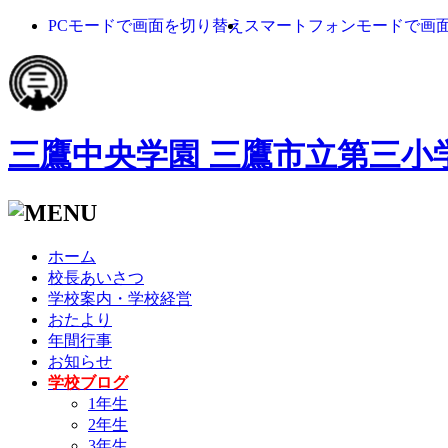
PCモードで画面を切り替え
スマートフォンモードで画
三鷹中央学園 三鷹市立第三小
ホーム
校長あいさつ
学校案内・学校経営
おたより
年間行事
お知らせ
学校ブログ
1年生
2年生
3年生