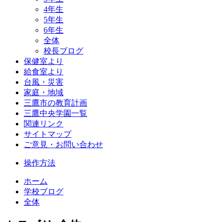
4年生
5年生
6年生
全体
校長ブログ
保健室より
給食室より
台風・災害
家庭・地域
三鷹市の教育計画
三鷹中央学園一覧
関連リンク
サイトマップ
ご意見・お問い合わせ
操作方法
ホーム
学校ブログ
全体