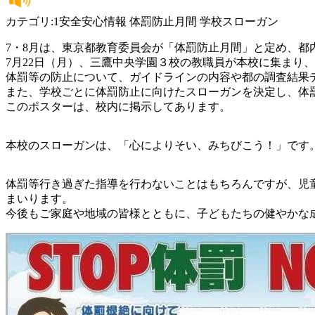
カテゴリ:1安全安心情報 体罰防止月間 学校スローガン
7・8月は、東京都教育委員会が「体罰防止月間」と定め、都
7月22日（月）、三鷹中央学園３校の教職員が本校に集まり
体罰等の防止について、ガイドラインの内容や都の調査結果
また、学校ごとに体罰防止に向けたスローガンを決定し、体
このポスターは、校内に掲示してあります。
本校のスローガンは、「心によりそい、みちびこう！」です
体罰等行き過ぎた指導を行わないことはもちろんですが、児
まいります。
今後もご家庭や地域の皆様とともに、子どもたちの健やかな