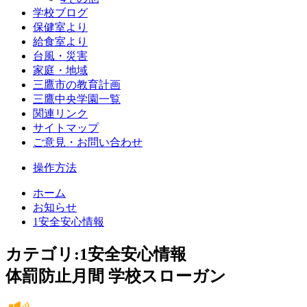
学校ブログ
保健室より
給食室より
台風・災害
家庭・地域
三鷹市の教育計画
三鷹中央学園一覧
関連リンク
サイトマップ
ご意見・お問い合わせ
操作方法
ホーム
お知らせ
1安全安心情報
カテゴリ:1安全安心情報
体罰防止月間 学校スローガン