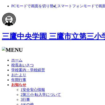
PCモードで画面を切り替え
スマートフォンモードで画
三鷹中央学園 三鷹市立第三小
ホーム
校長あいさつ
学校案内・学校経営
おたより
年間行事
お知らせ
1安全安心情報
2第三小 転入学について
3行事
4その他