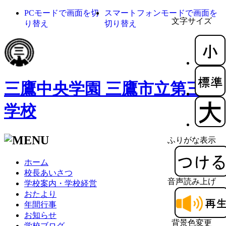
PCモードで画面を切
スマートフォンモードで画面を
文字サイズ
り替え
切り替え
三鷹中央学園 三鷹市立第三小
学校
ふりがな表示
ホーム
校長あいさつ
音声読み上げ
学校案内・学校経営
おたより
年間行事
お知らせ
背景色変更
学校ブログ